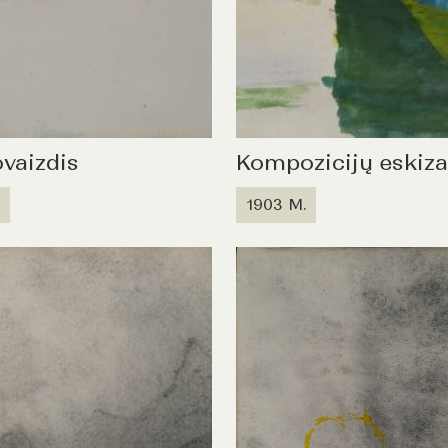
vaizdis
Kompozicijų eskiza
1903 M.