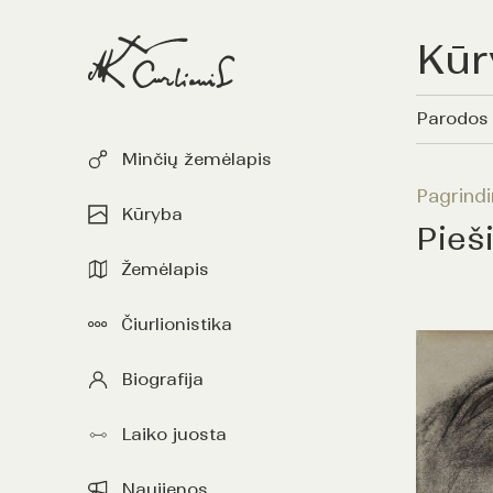
Kūr
Parodos
Minčių žemėlapis
Pagrindi
Kūryba
Pieš
Žemėlapis
Čiurlionistika
Biografija
Laiko juosta
Naujienos