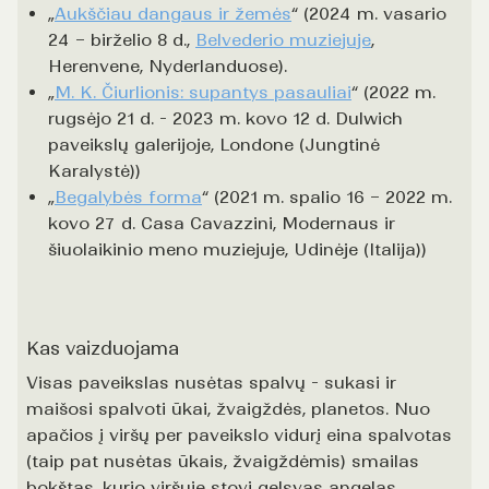
„
Aukščiau dangaus ir žemės
“ (2024 m. vasario
24 – birželio 8 d.,
Belvederio muziejuje
,
Herenvene, Nyderlanduose).
„
M. K. Čiurlionis: supantys pasauliai
“ (2022 m.
rugsėjo 21 d. - 2023 m. kovo 12 d. Dulwich
paveikslų galerijoje, Londone (Jungtinė
Karalystė))
„
Begalybės forma
“ (2021 m. spalio 16 – 2022 m.
kovo 27 d. Casa Cavazzini, Modernaus ir
šiuolaikinio meno muziejuje, Udinėje (Italija))
Kas vaizduojama
Visas paveikslas nusėtas spalvų - sukasi ir
maišosi spalvoti ūkai, žvaigždės, planetos. Nuo
apačios į viršų per paveikslo vidurį eina spalvotas
(taip pat nusėtas ūkais, žvaigždėmis) smailas
bokštas, kurio viršuje stovi gelsvas angelas