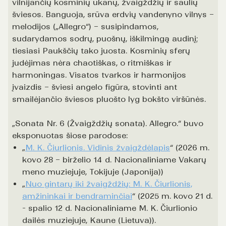
vilnijančių kosminių ūkanų, žvaigždžių ir saulių
šviesos. Banguoja, srūva erdvių vandenyno vilnys –
melodijos („Allegro“) – susipindamos,
sudarydamos sodrų, puošnų, iškilmingą audinį;
tiesiasi Paukščių tako juosta. Kosminių sferų
judėjimas nėra chaotiškas, o ritmiškas ir
harmoningas. Visatos tvarkos ir harmonijos
įvaizdis – šviesi angelo figūra, stovinti ant
smailėjančio šviesos pluošto lyg bokšto viršūnės.
„Sonata Nr. 6 (Žvaigždžių sonata). Allegro.“ buvo
eksponuotas šiose parodose:
„
M. K. Čiurlionis. Vidinis žvaigždėlapis
“ (2026 m.
kovo 28 – birželio 14 d. Nacionaliniame Vakarų
meno muziejuje, Tokijuje (Japonija))
„
Nuo gintarų iki žvaigždžių: M. K. Čiurlionis,
amžininkai ir bendraminčiai
“ (2025 m. kovo 21 d.
- spalio 12 d. Nacionaliniame M. K. Čiurlionio
dailės muziejuje, Kaune (Lietuva)).