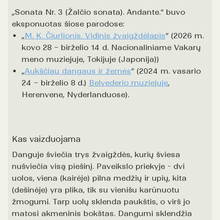
„Sonata Nr. 3 (Žalčio sonata). Andante.“ buvo
eksponuotas šiose parodose:
„
M. K. Čiurlionis. Vidinis žvaigždėlapis
“ (2026 m.
kovo 28 – birželio 14 d. Nacionaliniame Vakarų
meno muziejuje, Tokijuje (Japonija))
„
Aukščiau dangaus ir žemės
“ (2024 m. vasario
24 – birželio 8 d.)
Belvederio muziejuje
,
Herenvene, Nyderlanduose).
Kas vaizduojama
Danguje šviečia trys žvaigždės, kurių šviesa
nušviečia visą piešinį. Paveikslo priekyje - dvi
uolos, viena (kairėje) pilna medžių ir upių, kita
(dešinėje) yra plika, tik su vienišu karūnuotu
žmogumi. Tarp uolų sklenda paukštis, o virš jo
matosi akmeninis bokštas. Dangumi sklendžia