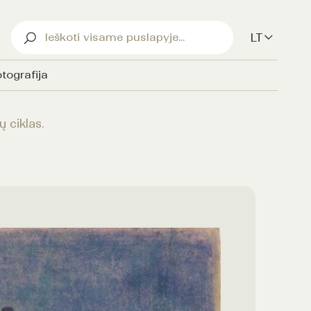
LT
tografija
ų ciklas.