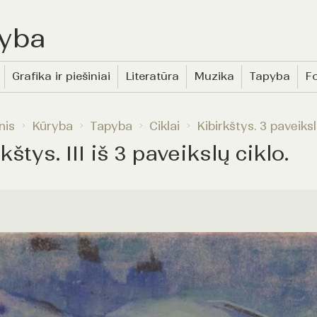
yba
Grafika ir piešiniai
Literatūra
Muzika
Tapyba
Fo
nis
Kūryba
Tapyba
Ciklai
Kibirkštys. 3 paveiksl
kštys. III iš 3 paveikslų ciklo.