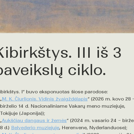
Kibirkštys. III iš 3
paveikslų ciklo.
ibirkštys. I“ buvo eksponuotas šiose parodose:
„
M. K. Čiurlionis. Vidinis žvaigždėlapis
“ (2026 m. kovo 28 
birželio 14 d. Nacionaliniame Vakarų meno muziejuje,
Tokijuje (Japonija));
„
Aukščiau dangaus ir žemės
“ (2024 m. vasario 24 – birže
8 d.)
Belvederio muziejuje
, Herenvene, Nyderlanduose);