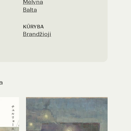
Mėlyna
Balta
KŪRYBA
Brandžioji
a