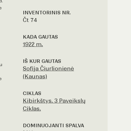
d.
e
INVENTORINIS NR.
Čt 74
KADA GAUTAS
1922 m.
IŠ KUR GAUTAS
u
Sofija Čiurlionienė
(Kaunas)
e
CIKLAS
Kibirkštys. 3 Paveikslų
Ciklas.
DOMINUOJANTI SPALVA