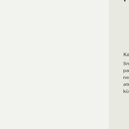
Ka
Sn
pa
ne
at
kū