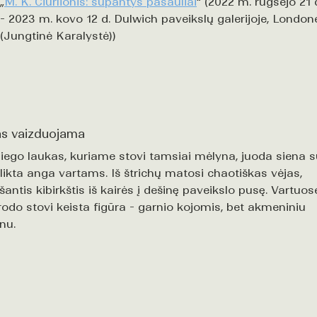
„
M. K. Čiurlionis: supantys pasauliai
“ (2022 m. rugsėjo 21 
- 2023 m. kovo 12 d. Dulwich paveikslų galerijoje, London
(Jungtinė Karalystė))
s vaizduojama
iego laukas, kuriame stovi tamsiai mėlyna, juoda siena s
likta anga vartams. Iš štrichų matosi chaotiškas vėjas,
šantis kibirkštis iš kairės į dešinę paveikslo pusę. Vartuos
rodo stovi keista figūra - garnio kojomis, bet akmeniniu
nu.