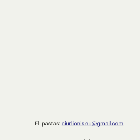
El. paštas:
ciurlionis.eu@gmail.com