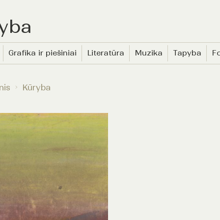
yba
Grafika ir piešiniai
Literatūra
Muzika
Tapyba
Fo
nis
Kūryba