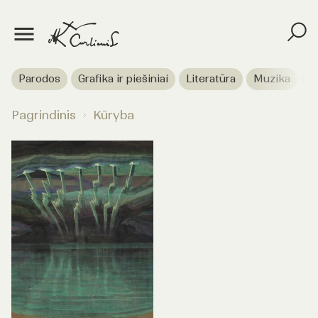
Parodos
Grafika ir piešiniai
Literatūra
Muzika
T
Pagrindinis
Kūryba