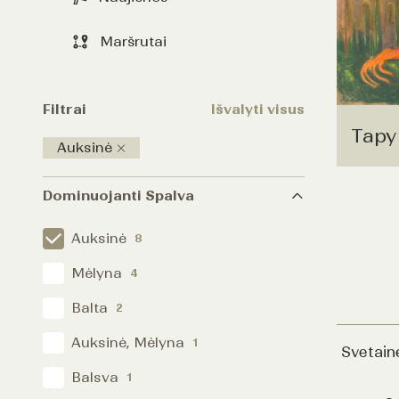
Maršrutai
Filtrai
Išvalyti visus
Tapy
Auksinė
Dominuojanti Spalva
Auksinė
8
Mėlyna
4
Balta
2
Auksinė, Mėlyna
1
Svetain
Balsva
1