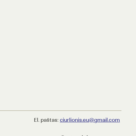
El. paštas:
ciurlionis.eu@gmail.com