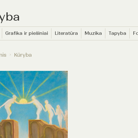
yba
Grafika ir piešiniai
Literatūra
Muzika
Tapyba
Fo
nis
Kūryba