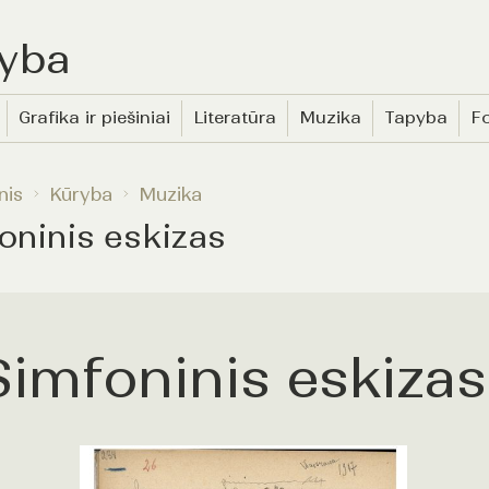
yba
Grafika ir piešiniai
Literatūra
Muzika
Tapyba
Fo
nis
Kūryba
Muzika
oninis eskizas
Simfoninis eskizas