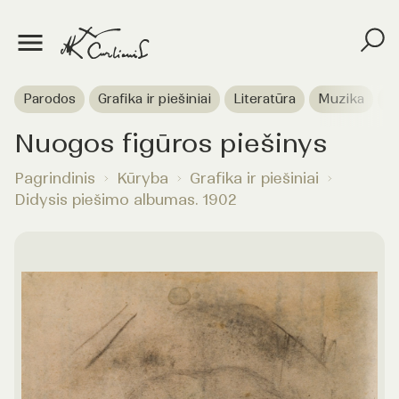
Parodos
Grafika ir piešiniai
Literatūra
Muzika
T
Nuogos figūros piešinys
Pagrindinis
Kūryba
Grafika ir piešiniai
Didysis piešimo albumas. 1902