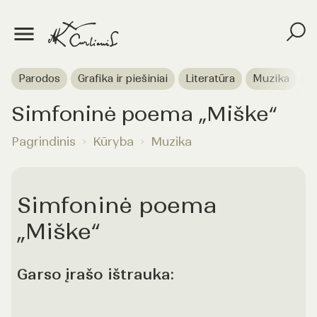
Parodos
Grafika ir piešiniai
Literatūra
Muzika
T
Simfoninė poema „Miške“
Pagrindinis
Kūryba
Muzika
Simfoninė poema
„Miške“
Garso įrašo ištrauka: