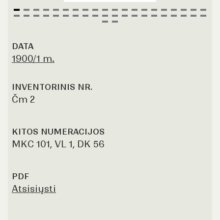
Item
1
DATA
of
1900/1 m.
42
INVENTORINIS NR.
Čm 2
KITOS NUMERACIJOS
MKC 101, VL 1, DK 56
PDF
Atsisiųsti