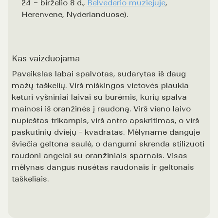
24 – birželio 8 d.,
Belvederio muziejuje
,
Herenvene, Nyderlanduose).
Kas vaizduojama
Paveikslas labai spalvotas, sudarytas iš daug
mažų taškelių. Virš miškingos vietovės plaukia
keturi vyšniniai laivai su burėmis, kurių spalva
mainosi iš oranžinės į raudoną. Virš vieno laivo
nupieštas trikampis, virš antro apskritimas, o virš
paskutinių dviejų - kvadratas. Mėlyname danguje
šviečia geltona saulė, o dangumi skrenda stilizuoti
raudoni angelai su oranžiniais sparnais. Visas
mėlynas dangus nusėtas raudonais ir geltonais
taškeliais.