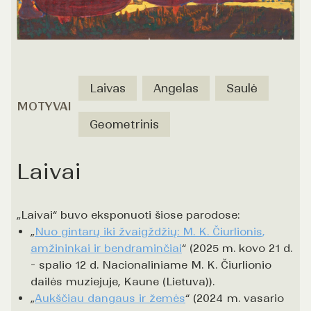
Laivas
Angelas
Saulė
MOTYVAI
Geometrinis
Laivai
„Laivai“ buvo eksponuoti šiose parodose:
„
Nuo gintarų iki žvaigždžių: M. K. Čiurlionis,
amžininkai ir bendraminčiai
“ (2025 m. kovo 21 d.
- spalio 12 d. Nacionaliniame M. K. Čiurlionio
dailės muziejuje, Kaune (Lietuva)).
„
Aukščiau dangaus ir žemės
“ (2024 m. vasario