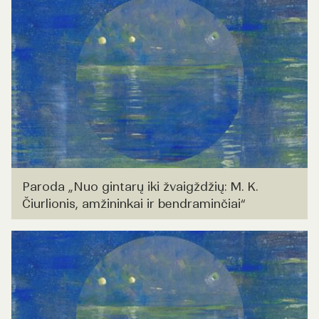
Paroda „Nuo gintarų iki žvaigždžių: M. K.
Čiurlionis, amžininkai ir bendraminčiai“