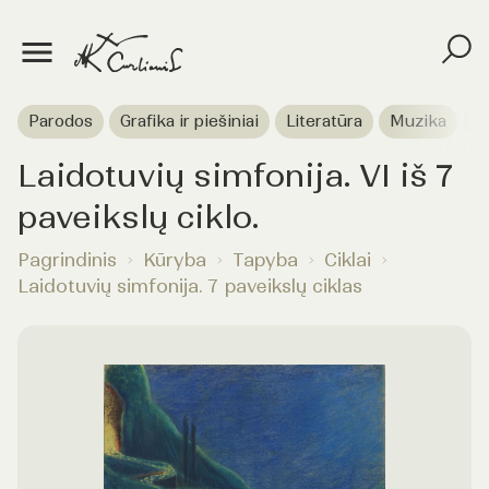
Parodos
Grafika ir piešiniai
Literatūra
Muzika
T
Laidotuvių simfonija. VI iš 7
paveikslų ciklo.
Pagrindinis
Kūryba
Tapyba
Ciklai
Laidotuvių simfonija. 7 paveikslų ciklas