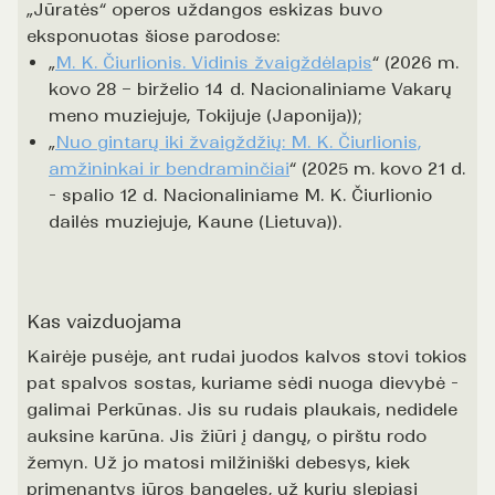
„Jūratės“ operos uždangos eskizas buvo
eksponuotas šiose parodose:
„
M. K. Čiurlionis. Vidinis žvaigždėlapis
“ (2026 m.
kovo 28 – birželio 14 d. Nacionaliniame Vakarų
meno muziejuje, Tokijuje (Japonija));
„
Nuo gintarų iki žvaigždžių: M. K. Čiurlionis,
amžininkai ir bendraminčiai
“ (2025 m. kovo 21 d.
- spalio 12 d. Nacionaliniame M. K. Čiurlionio
dailės muziejuje, Kaune (Lietuva)).
Kas vaizduojama
Kairėje pusėje, ant rudai juodos kalvos stovi tokios
pat spalvos sostas, kuriame sėdi nuoga dievybė -
galimai Perkūnas. Jis su rudais plaukais, nedidele
auksine karūna. Jis žiūri į dangų, o pirštu rodo
žemyn. Už jo matosi milžiniški debesys, kiek
primenantys jūros bangeles, už kurių slepiasi