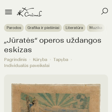
Parodos
Grafika ir piešiniai
Literatūra
Muzika
T
„Jūratės“ operos uždangos
eskizas
Pagrindinis
Kūryba
Tapyba
Individualūs paveikslai