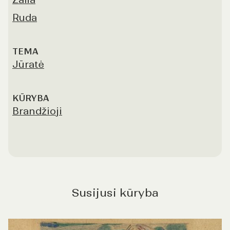
Ruda
TEMA
Jūratė
KŪRYBA
Brandžioji
Susijusi kūryba