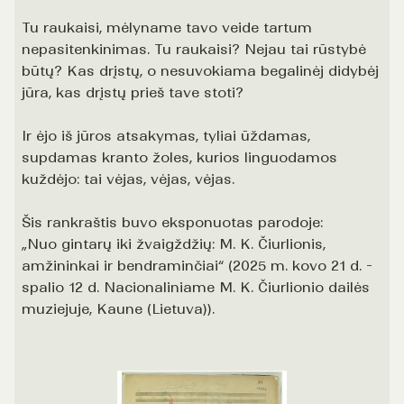
Tu raukaisi, mėlyname tavo veide tartum
nepasitenkinimas. Tu raukaisi? Nejau tai rūstybė
būtų? Kas drįstų, o nesuvokiama begalinėj didybėj
jūra, kas drįstų prieš tave stoti?
Ir ėjo iš jūros atsakymas, tyliai ūždamas,
supdamas kranto žoles, kurios linguodamos
kuždėjo: tai vėjas, vėjas, vėjas.
Šis rankraštis buvo eksponuotas parodoje:
„
Nuo gintarų iki žvaigždžių: M. K. Čiurlionis,
amžininkai ir bendraminčiai
“ (2025 m. kovo 21 d. -
spalio 12 d. Nacionaliniame M. K. Čiurlionio dailės
muziejuje, Kaune (Lietuva)).