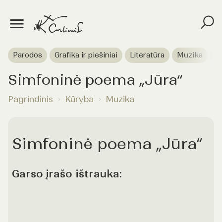
Parodos
Grafika ir piešiniai
Literatūra
Muzika
T
Simfoninė poema „Jūra“
Pagrindinis
Kūryba
Muzika
Simfoninė poema „Jūra“
Garso įrašo ištrauka: