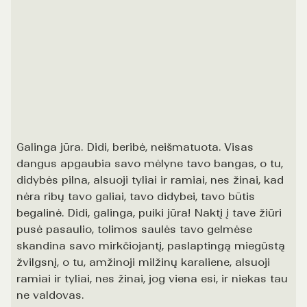
Galinga jūra. Didi, beribė, neišmatuota. Visas
dangus apgaubia savo mėlyne tavo bangas, o tu,
didybės pilna, alsuoji tyliai ir ramiai, nes žinai, kad
nėra ribų tavo galiai, tavo didybei, tavo būtis
begalinė. Didi, galinga, puiki jūra! Naktį į tave žiūri
pusė pasaulio, tolimos saulės tavo gelmėse
skandina savo mirkčiojantį, paslaptingą miegūstą
žvilgsnį, o tu, amžinoji milžinų karaliene, alsuoji
ramiai ir tyliai, nes žinai, jog viena esi, ir niekas tau
ne valdovas.