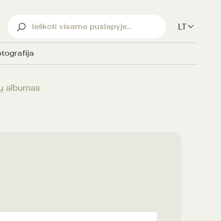
LT
tografija
jų albumas