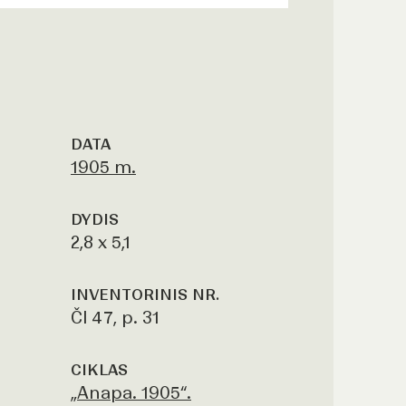
DATA
1905 m.
DYDIS
2,8 x 5,1
INVENTORINIS NR.
Čl 47, p. 31
CIKLAS
„Anapa. 1905“.