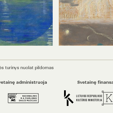
ės turinys nuolat pildomas
vetainę administruoja
Svetainę finans