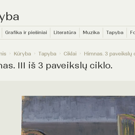
yba
Grafika ir piešiniai
Literatūra
Muzika
Tapyba
Fo
nis
Kūryba
Tapyba
Ciklai
Himnas. 3 paveikslų 
s. III iš 3 paveikslų ciklo.