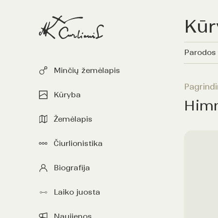
Kūr
Parodos
Minčių žemėlapis
Pagrindi
Kūryba
Himna
Žemėlapis
Čiurlionistika
Biografija
Laiko juosta
Naujienos