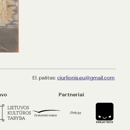
El. paštas:
ciurlionis.eu@gmail.com
avo
Partneriai