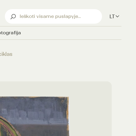
LT
tografija
ciklas