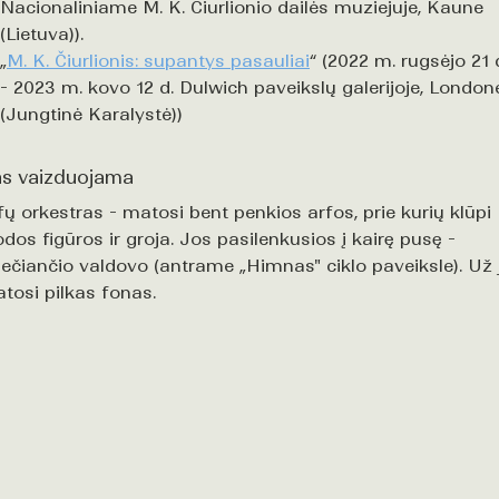
Nacionaliniame M. K. Čiurlionio dailės muziejuje, Kaune
(Lietuva)).
„
M. K. Čiurlionis: supantys pasauliai
“ (2022 m. rugsėjo 21 
- 2023 m. kovo 12 d. Dulwich paveikslų galerijoje, London
(Jungtinė Karalystė))
s vaizduojama
fų orkestras - matosi bent penkios arfos, prie kurių klūpi
odos figūros ir groja. Jos pasilenkusios į kairę pusę -
iečiančio valdovo (antrame „Himnas" ciklo paveiksle). Už 
tosi pilkas fonas.