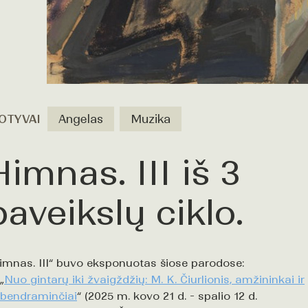
OTYVAI
Angelas
Muzika
Himnas. III iš 3
paveikslų ciklo.
imnas. III“ buvo eksponuotas šiose parodose:
„
Nuo gintarų iki žvaigždžių: M. K. Čiurlionis, amžininkai ir
bendraminčiai
“ (2025 m. kovo 21 d. - spalio 12 d.