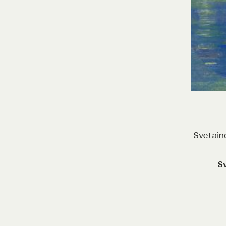
Svetain
S