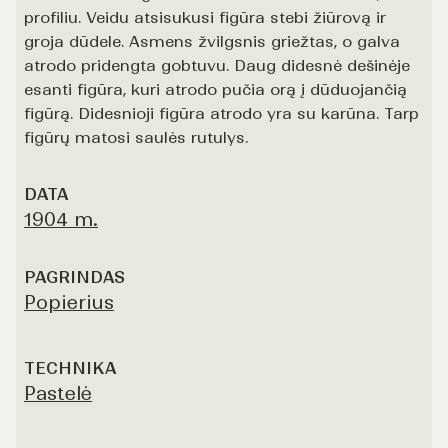
profiliu. Veidu atsisukusi figūra stebi žiūrovą ir
groja dūdele. Asmens žvilgsnis griežtas, o galva
atrodo pridengta gobtuvu. Daug didesnė dešinėje
esanti figūra, kuri atrodo pučia orą į dūduojančią
figūrą. Didesnioji figūra atrodo yra su karūna. Tarp
figūrų matosi saulės rutulys.
DATA
1904 m.
PAGRINDAS
Popierius
TECHNIKA
Pastelė