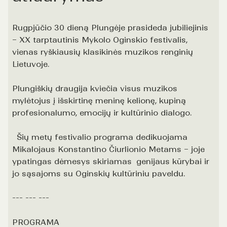
Rugpjūčio 30 dieną Plungėje prasideda jubiliejinis
– XX tarptautinis Mykolo Oginskio festivalis,
vienas ryškiausių klasikinės muzikos renginių
Lietuvoje.
Plungiškių draugija kviečia visus muzikos
mylėtojus į išskirtinę meninę kelionę, kupiną
profesionalumo, emocijų ir kultūrinio dialogo.
Šių metų festivalio programa dedikuojama
Mikalojaus Konstantino Čiurlionio Metams – joje
ypatingas dėmesys skiriamas genijaus kūrybai ir
jo sąsajoms su Oginskių kultūriniu paveldu.
--- --- ---
PROGRAMA