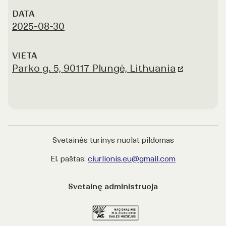
1
DATA
of
2025-08-30
1
VIETA
Parko g. 5, 90117 Plungė, Lithuania
Svetainės turinys nuolat pildomas
El. paštas:
ciurlionis.eu@gmail.com
Svetainę administruoja