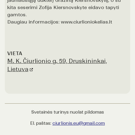
jauniausiąją dukterį Gražiną Kiersnovskytę, o su
kita seserimi Zofija Kiersnovskyte eidavo tapyti
gamtos.
Daugiau informacijos: www.ciurlioniokelias.lt
VIETA
M. K. Čiurlionio g. 59, Druskininkai,
Lietuva
Svetainės turinys nuolat pildomas
El. paštas:
ciurlionis.eu@gmail.com