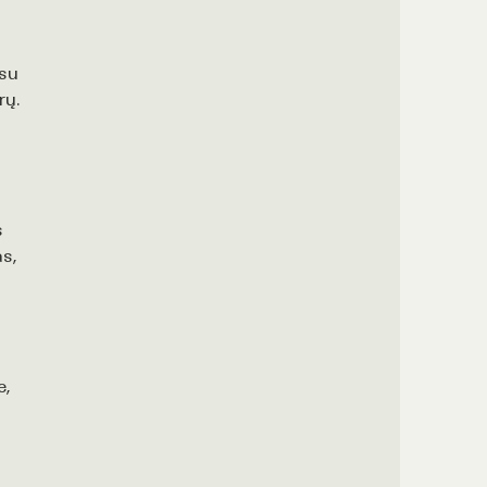
 su
rų.
s
s,
e,