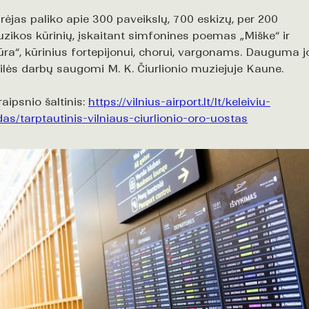
rėjas paliko apie 300 paveikslų, 700 eskizų, per 200
zikos kūrinių, įskaitant simfonines poemas „Miške“ ir
ūra“, kūrinius fortepijonui, chorui, vargonams. Dauguma j
ilės darbų saugomi M. K. Čiurlionio muziejuje Kaune.
raipsnio šaltinis:
https://vilnius-airport.lt/lt/keleiviu-
das/tarptautinis-vilniaus-ciurlionio-oro-uostas