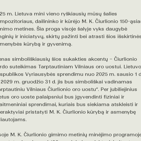
25 m. Lietuva mini vieno ryškiausių mūsų šalies
mpozitoriaus, dailininko ir kūrėjo M. K. Čiurlionio 150-ąsia
mimo metines. Šia proga visoje šalyje vyks daugybė
nginių ir iniciatyvų, skirtų pažinti bei atrasti šios išskirtinė
menybės kūrybą ir gyvenimą.
enas simboliškiausių šios sukakties akcentų – Čiurlionio
rdo suteikimas Tarptautiniam Vilniaus oro uostui. Lietuv
spublikos Vyriausybės sprendimu nuo 2025 m. sausio 1 d
i 2029 m. gruodžio 31 d. jis bus simboliškai vadinamas
arptautiniu Vilniaus Čiurlionio oro uostu“. Per jubiliejinius
tus oro uoste palaipsniui bus įgyvendinti fiziniai ir
aitmeniniai sprendimai, kuriais bus siekiama atskleisti ir
teraktyviai pristatyti M. K. Čiurlionio kūrybą ir asmenybę
liautojams.
soje M. K. Čiurlionio gimimo metinių minėjimo programoj