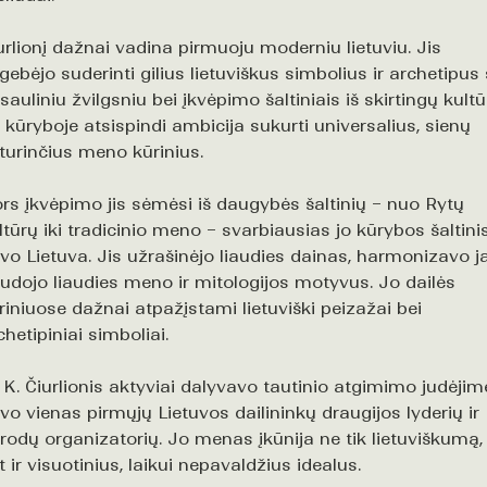
urlionį dažnai vadina pirmuoju moderniu lietuviu. Jis
gebėjo suderinti gilius lietuviškus simbolius ir archetipus
sauliniu žvilgsniu bei įkvėpimo šaltiniais iš skirtingų kultū
 kūryboje atsispindi ambicija sukurti universalius, sienų
turinčius meno kūrinius.
rs įkvėpimo jis sėmėsi iš daugybės šaltinių – nuo Rytų
ltūrų iki tradicinio meno – svarbiausias jo kūrybos šaltini
vo Lietuva. Jis užrašinėjo liaudies dainas, harmonizavo ja
udojo liaudies meno ir mitologijos motyvus. Jo dailės
riniuose dažnai atpažįstami lietuviški peizažai bei
chetipiniai simboliai.
 K. Čiurlionis aktyviai dalyvavo tautinio atgimimo judėjim
vo vienas pirmųjų Lietuvos dailininkų draugijos lyderių ir
rodų organizatorių. Jo menas įkūnija ne tik lietuviškumą,
t ir visuotinius, laikui nepavaldžius idealus.