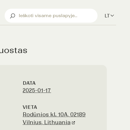
LT
 uostas
DATA
2025-01-17
VIETA
Rodūnios kl. 10A, 02189
Vilnius, Lithuania