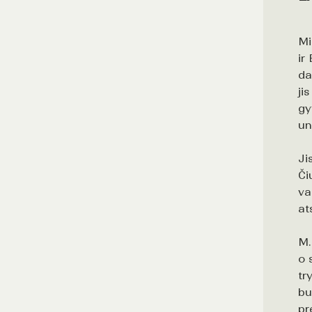
Mi
ir
da
ji
gy
un
Ji
Či
va
at
M.
o 
tr
bu
pr