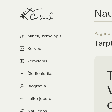
Nau
Pagrindi
Minčių žemėlapis
Tarp
Kūryba
Žemėlapis
Čiurlionistika
Biografija
Laiko juosta
Naujienos