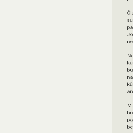
Či
su
pa
Jo
ne
No
ku
bu
na
kū
ar
M.
bu
pa
be