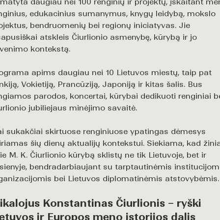
matyta daugiau nei 100 renginių ir projektų, įskaitant m
nginius, edukacinius sumanymus, knygų leidybą, mokslo
ojektus, bendruomenių bei regionų iniciatyvas. Jie
sapusiškai atskleis Čiurlionio asmenybę, kūrybą ir jo
venimo kontekstą.
ograma apims daugiau nei 10 Lietuvos miestų, taip pat
nkiją, Vokietiją, Prancūziją, Japoniją ir kitas šalis. Bus
ngiamos parodos, koncertai, kūrybai dedikuoti renginiai b
urlionio jubiliejaus minėjimo savaitė.
ai sukakčiai skirtuose renginiuose ypatingas dėmesys
iriamas šių dienų aktualijų kontekstui. Siekiama, kad žini
ie M. K. Čiurlionio kūrybą sklistų ne tik Lietuvoje, bet ir
sienyje, bendradarbiaujant su tarptautinėmis institucijomi
ganizacijomis bei Lietuvos diplomatinėmis atstovybėmis.
ikalojus Konstantinas Čiurlionis – ryški
ietuvos ir Europos meno istorijos dalis