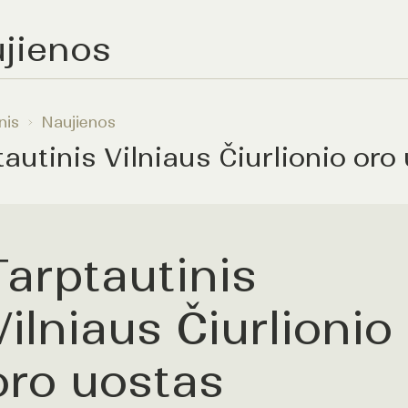
jienos
nis
Naujienos
tautinis Vilniaus Čiurlionio oro
Tarptautinis
Vilniaus Čiurlionio
oro uostas