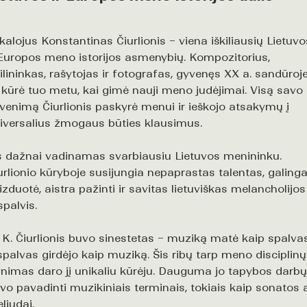
kalojus Konstantinas Čiurlionis – viena iškiliausių Lietuvo
 Europos meno istorijos asmenybių. Kompozitorius,
ilininkas, rašytojas ir fotografas, gyvenęs XX a. sandūroje
s kūrė tuo metu, kai gimė nauji meno judėjimai. Visą savo
venimą Čiurlionis paskyrė menui ir ieškojo atsakymų į
iversalius žmogaus būties klausimus.
s dažnai vadinamas svarbiausiu Lietuvos menininku.
urlionio kūryboje susijungia nepaprastas talentas, galing
izduotė, aistra pažinti ir savitas lietuviškas melancholijos
spalvis.
 K. Čiurlionis buvo sinestetas – muziką matė kaip spalvas
spalvas girdėjo kaip muziką. Šis ribų tarp meno disciplinų
ynimas daro jį unikaliu kūrėju. Dauguma jo tapybos darbų
vo pavadinti muzikiniais terminais, tokiais kaip sonatos 
eliudai.