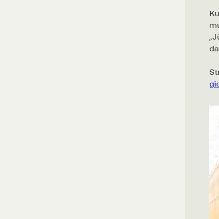
Kū
mu
„J
da
St
gi