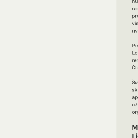
nu
re
pr
vi
gy
Pr
Le
re
Či
Ši
sk
ap
už
or
M
L