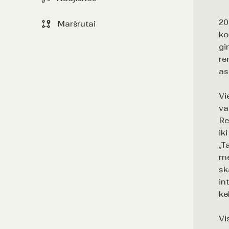
20
Maršrutai
ko
gi
re
as
Vi
va
Re
ik
„T
me
sk
in
ke
Vi