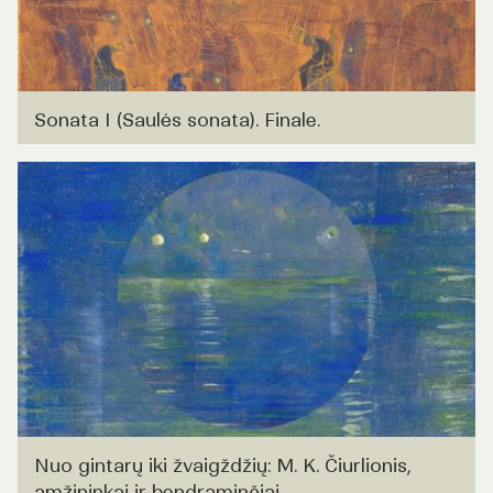
Sonata I (Saulės sonata). Finale.
Nuo gintarų iki žvaigždžių: M. K. Čiurlionis,
amžininkai ir bendraminčiai