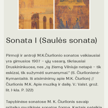
Sonata I (Saulės sonata)
Pirmoji ir antroji M.K.Čiurlionio sonatos veikiausiai
yra gimusios 1907 – ųjų vasarą, tikriausiai
Druskininkuose, nes „tą žiemą Vilniuje netapė – tik
eskizai, tik sužymėti sumanymai.“ (S. Čiurlionienė-
Kymantaitė. Iš atsiminimų apie M.K. Čiurlionį //
Čiurlionis M.K. Apie muziką ir dailę. V.: Valst. grož.
lit. l-kla. P. 322)
Tapybinėse sonatose M. K. Čiurlionis savaip
pritaiko muzikinės sonatos formą. Kartais pateikia