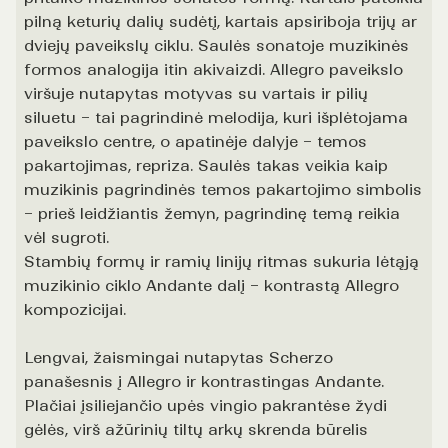
pilną keturių dalių sudėtį, kartais apsiriboja trijų ar
dviejų paveikslų ciklu. Saulės sonatoje muzikinės
formos analogija itin akivaizdi. Allegro paveikslo
viršuje nutapytas motyvas su vartais ir pilių
siluetu – tai pagrindinė melodija, kuri išplėtojama
paveikslo centre, o apatinėje dalyje – temos
pakartojimas, repriza. Saulės takas veikia kaip
muzikinis pagrindinės temos pakartojimo simbolis
– prieš leidžiantis žemyn, pagrindinę temą reikia
vėl sugroti.
Stambių formų ir ramių linijų ritmas sukuria lėtąją
muzikinio ciklo Andante dalį – kontrastą Allegro
kompozicijai.
Lengvai, žaismingai nutapytas Scherzo
panašesnis į Allegro ir kontrastingas Andante.
Plačiai įsiliejančio upės vingio pakrantėse žydi
gėlės, virš ažūrinių tiltų arkų skrenda būrelis