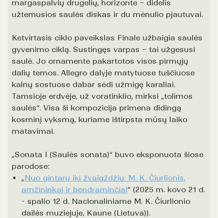
margaspalvių drugelių, horizonte – didelis
užtemusios saulės diskas ir du mėnulio pjautuvai.
Ketvirtasis ciklo paveikslas Finale užbaigia saulės
gyvenimo ciklą. Sustingęs varpas – tai užgesusi
saulė. Jo ornamente pakartotos visos pirmųjų
dalių temos. Allegro dalyje matytuose tuščiuose
kalnų sostuose dabar sėdi užmigę karaliai.
Tamsioje erdvėje, už voratinklio, mirksi „tolimos
saulės“. Visa ši kompozicija primena didingą
kosminį vyksmą, kuriame ištirpsta mūsų laiko
matavimai.
„Sonata I (Saulės sonata)“ buvo eksponuota šiose
parodose:
„
Nuo gintarų iki žvaigždžių: M. K. Čiurlionis,
amžininkai ir bendraminčiai
“ (2025 m. kovo 21 d.
- spalio 12 d. Nacionaliniame M. K. Čiurlionio
dailės muziejuje, Kaune (Lietuva)).