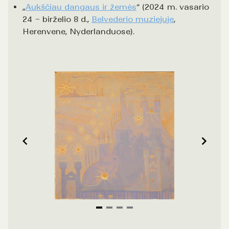
„
Aukščiau dangaus ir žemės
“ (2024 m. vasario
24 – birželio 8 d.,
Belvederio muziejuje
,
Herenvene, Nyderlanduose).
Item
1