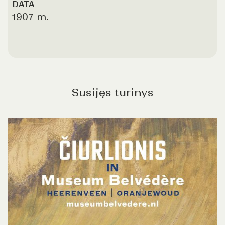
DATA
of
1907 m.
4
Susijęs turinys