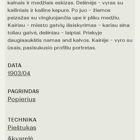
kalnais ir medžiais eskizas. Dešinėje – vyras su
kailiniais ir kailine kepure. Po juo – žiemos
peizažas su vingiuojančia upe ir pliku medžiu.
Kairiau – miesto gatvių išsiskyrimas – kariau eina
toliau gatvė, dešiniau – laiptai. Priekyje
daugiaaukštis namas and kalvos. Kairėje – vyro su
ūsais, pasisukusio profiliu portretas.
DATA
1903/04
PAGRINDAS
Popierius
TECHNIKA
Pieštukas
Akvarelė