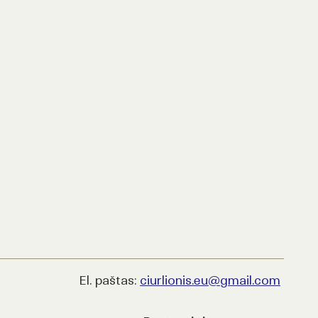
El. paštas:
ciurlionis.eu@gmail.com