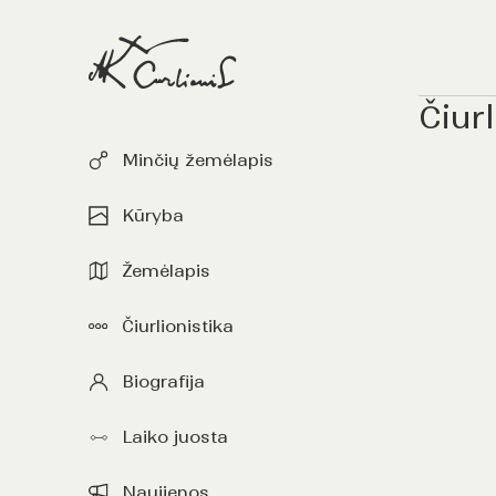
Čiurl
Minčių žemėlapis
Kūryba
Žemėlapis
Čiurlionistika
Biografija
Laiko juosta
Naujienos