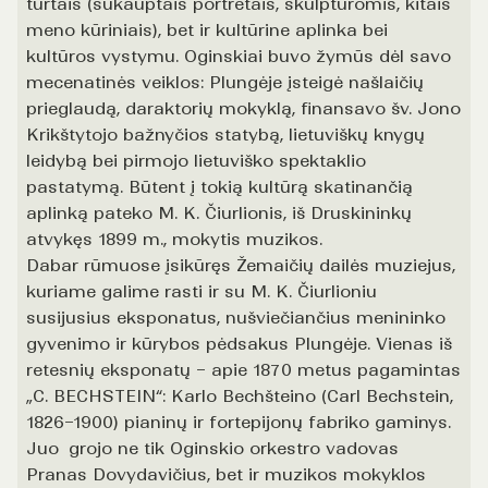
turtais (sukauptais portretais, skulptūromis, kitais
meno kūriniais), bet ir kultūrine aplinka bei
kultūros vystymu. Oginskiai buvo žymūs dėl savo
mecenatinės veiklos: Plungėje įsteigė našlaičių
prieglaudą, daraktorių mokyklą, finansavo šv. Jono
Krikštytojo bažnyčios statybą, lietuviškų knygų
leidybą bei pirmojo lietuviško spektaklio
pastatymą. Būtent į tokią kultūrą skatinančią
aplinką pateko M. K. Čiurlionis, iš Druskininkų
atvykęs 1899 m., mokytis muzikos.
Dabar rūmuose įsikūręs Žemaičių dailės muziejus,
kuriame galime rasti ir su M. K. Čiurlioniu
susijusius eksponatus, nušviečiančius menininko
gyvenimo ir kūrybos pėdsakus Plungėje. Vienas iš
retesnių eksponatų – apie 1870 metus pagamintas
„C. BECHSTEIN“: Karlo Bechšteino (Carl Bechstein,
1826–1900) pianinų ir fortepijonų fabriko gaminys.
Juo grojo ne tik Oginskio orkestro vadovas
Pranas Dovydavičius, bet ir muzikos mokyklos