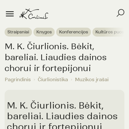
Straipsniai
Knygos
Konferencijos
Kultūros puoselė
M. K. Čiurlionis. Bėkit,
bareliai. Liaudies dainos
chorui ir fortepijonui
Pagrindinis
Čiurlionistika
Muzikos įrašai
M. K. Čiurlionis. Bėkit,
bareliai. Liaudies dainos
chorui ir fortepijonui