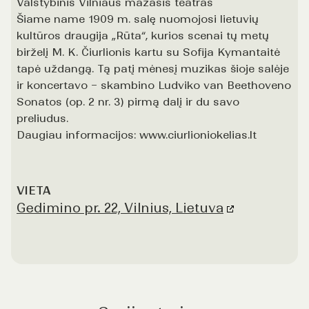
Valstybinis Vilniaus mažasis teatras
Šiame name 1909 m. salę nuomojosi lietuvių
kultūros draugija „Rūta“, kurios scenai tų metų
birželį M. K. Čiurlionis kartu su Sofija Kymantaitė
tapė uždangą. Tą patį mėnesį muzikas šioje salėje
ir koncertavo – skambino Ludviko van Beethoveno
Sonatos (op. 2 nr. 3) pirmą dalį ir du savo
preliudus.
Daugiau informacijos: www.ciurlioniokelias.lt
VIETA
Gedimino pr. 22, Vilnius, Lietuva